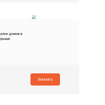
делке домов в
 крыши.
Заказать