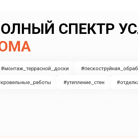
ОЛНЫЙ СПЕКТР УС
ДОМА
#монтаж_террасной_доски
#пескоструйная_обраб
#кровельные_работы
#утепление_стен
#отделк