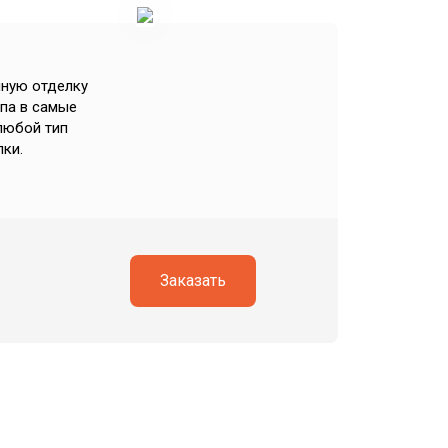
нную отделку
па в самые
любой тип
лки.
Заказать