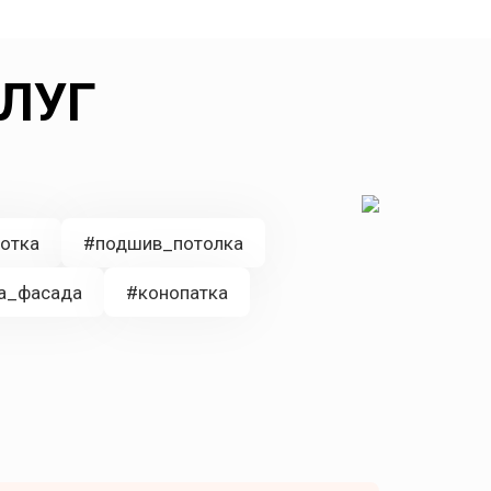
ЛУГ
отка
#подшив_потолка
а_фасада
#конопатка